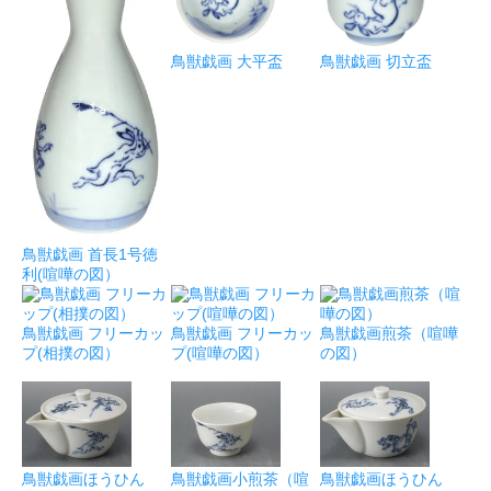
鳥獣戯画 大平盃
鳥獣戯画 切立盃
鳥獣戯画 首長1号徳
利(喧嘩の図）
鳥獣戯画 フリーカッ
鳥獣戯画 フリーカッ
鳥獣戯画煎茶（喧嘩
プ(相撲の図）
プ(喧嘩の図）
の図）
鳥獣戯画ほうひん
鳥獣戯画小煎茶（喧
鳥獣戯画ほうひん