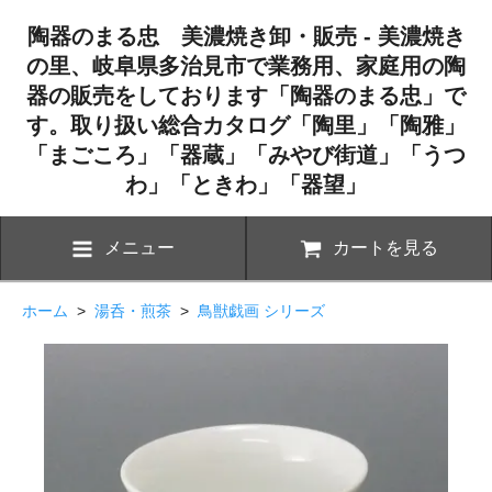
陶器のまる忠 美濃焼き卸・販売 - 美濃焼き
の里、岐阜県多治見市で業務用、家庭用の陶
器の販売をしております「陶器のまる忠」で
す。取り扱い総合カタログ「陶里」「陶雅」
「まごころ」「器蔵」「みやび街道」「うつ
わ」「ときわ」「器望」
メニュー
カートを見る
ホーム
>
湯呑・煎茶
>
鳥獣戯画 シリーズ