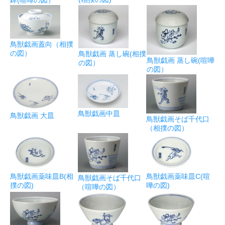
鳥獣戯画蓋向（相撲
の図）
鳥獣戯画 蒸し碗(相撲
鳥獣戯画 蒸し碗(喧嘩
の図）
の図）
鳥獣戯画中皿
鳥獣戯画 大皿
鳥獣戯画そば千代口
（相撲の図）
鳥獣戯画薬味皿B(相
鳥獣戯画薬味皿C(喧
鳥獣戯画そば千代口
撲の図)
嘩の図)
（喧嘩の図）