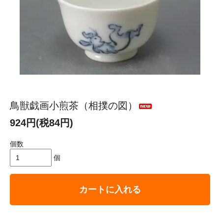
鳥獣戯画小煎茶（相撲の図）
924円(税84円)
個数
個
カートに入れる