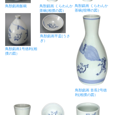
鳥獣戯画 くらわんか
鳥獣戯画飯碗
鳥獣戯画 くらわんか
茶碗(喧嘩の図）
茶碗(相撲の図）
鳥獣戯画平盃(うさ
ぎ）
鳥獣戯画1号徳利(相
撲の図）
鳥獣戯画 首長2号徳
利(相撲の図）