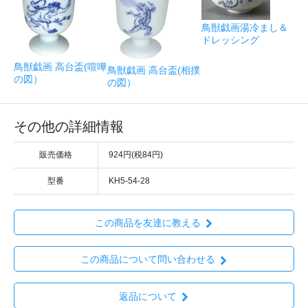
鳥獣戯画湯冷まし＆
ドレッシング
鳥獣戯画 高台盃(喧嘩
鳥獣戯画 高台盃(相撲
の図）
の図）
その他の詳細情報
販売価格
924円(税84円)
型番
KH5-54-28
この商品を友達に教える
この商品について問い合わせる
返品について