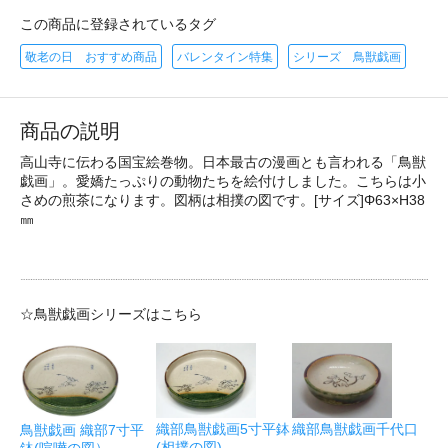
この商品に登録されているタグ
敬老の日 おすすめ商品
バレンタイン特集
シリーズ 鳥獣戯画
商品の説明
高山寺に伝わる国宝絵巻物。日本最古の漫画とも言われる「鳥獣
戯画」。愛嬌たっぷりの動物たちを絵付けしました。こちらは小
さめの煎茶になります。図柄は相撲の図です。[サイズ]Φ63×H38
㎜
☆鳥獣戯画シリーズはこちら
織部鳥獣戯画5寸平鉢
織部鳥獣戯画千代口
鳥獣戯画 織部7寸平
(相撲の図)
鉢(喧嘩の図）