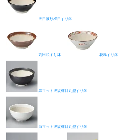
天目波紋櫛目すり鉢
高田焼すり鉢
花鳥すり鉢
黒マット波紋櫛目丸型すり鉢
白マット波紋櫛目丸型すり鉢