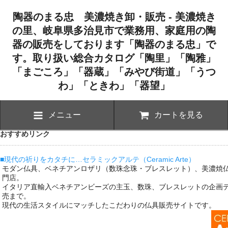
陶器のまる忠 美濃焼き卸・販売 - 美濃焼き
の里、岐阜県多治見市で業務用、家庭用の陶
器の販売をしております「陶器のまる忠」で
す。取り扱い総合カタログ「陶里」「陶雅」
「まごころ」「器蔵」「みやび街道」「うつ
わ」「ときわ」「器望」
メニュー
カートを見る
おすすめリンク
■現代の祈りをカタチに…セラミックアルテ（Ceramic Arte）
モダン仏具、ベネチアンロザリ（数珠念珠・ブレスレット）、美濃焼
門店。
イタリア直輸入ベネチアンビーズの主玉、数珠、ブレスレットの企画
売まで。
現代の生活スタイルにマッチしたこだわりの仏具販売サイトです。