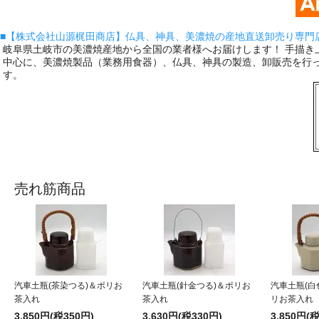
■【株式会社山源梶田商店】仏具、神具、美濃焼の産地直送卸売り専門
岐阜県土岐市の美濃焼産地から全国の業者様へお届けします！ 手描き
中心に、美濃焼製品（業務用食器）、仏具、神具の製造、卸販売を行
す。
売れ筋商品
汽車土瓶(茶染つる)＆ポリお
汽車土瓶(針金つる)＆ポリお
汽車土瓶(白
茶入れ
茶入れ
リお茶入れ
3,850円(税350円)
3,630円(税330円)
3,850円(