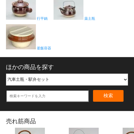
行平鍋
薬土瓶
釜飯容器
ほかの商品を探す
検索
売れ筋商品