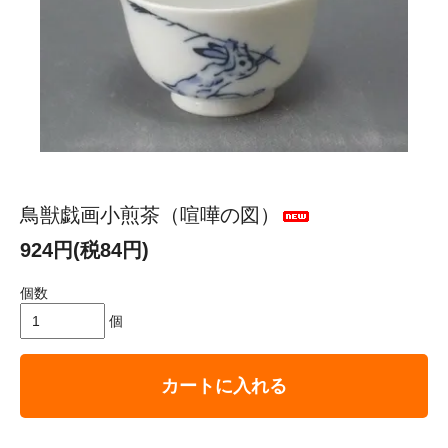
鳥獣戯画小煎茶（喧嘩の図）
924円(税84円)
個数
個
カートに入れる