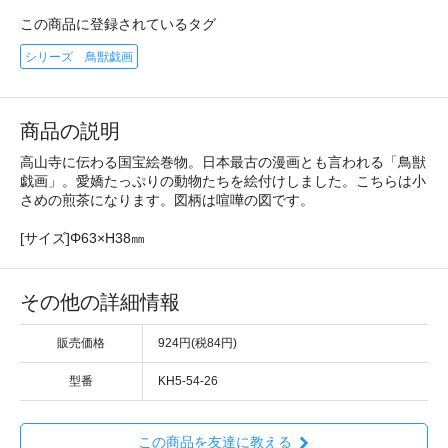
この商品に登録されているタグ
シリーズ 鳥獣戯画
商品の説明
高山寺に伝わる国宝絵巻物。日本最古の漫画とも言われる「鳥獣
戯画」。愛嬌たっぷりの動物たちを絵付けしました。こちらは小
さめの煎茶になります。図柄は喧嘩の図です。
[サイズ]Φ63×H38㎜
その他の詳細情報
販売価格
924円(税84円)
型番
KH5-54-26
この商品を友達に教える