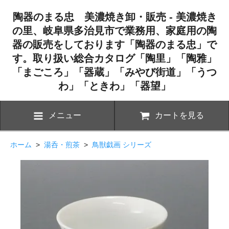
陶器のまる忠 美濃焼き卸・販売 - 美濃焼き
の里、岐阜県多治見市で業務用、家庭用の陶
器の販売をしております「陶器のまる忠」で
す。取り扱い総合カタログ「陶里」「陶雅」
「まごころ」「器蔵」「みやび街道」「うつ
わ」「ときわ」「器望」
メニュー
カートを見る
ホーム
>
湯呑・煎茶
>
鳥獣戯画 シリーズ