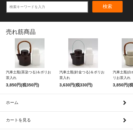
検索
売れ筋商品
汽車土瓶(茶染つる)＆ポリお
汽車土瓶(針金つる)＆ポリお
汽車土瓶(白
茶入れ
茶入れ
リお茶入れ
3,850円(税350円)
3,630円(税330円)
3,850円(
ホーム
カートを見る