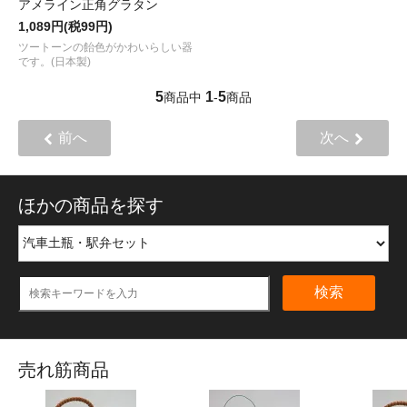
アメライン正角グラタン
1,089円(税99円)
ツートーンの飴色がかわいらしい器
です。(日本製)
5
1
5
商品中
-
商品
前へ
次へ
ほかの商品を探す
検索
売れ筋商品