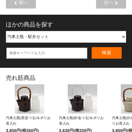
前へ
次へ
ほかの商品を探す
検索
売れ筋商品
汽車土瓶(茶染つる)＆ポリお
汽車土瓶(針金つる)＆ポリお
汽車土瓶(白
茶入れ
茶入れ
リお茶入れ
3,850円(税350円)
3,630円(税330円)
3,850円(