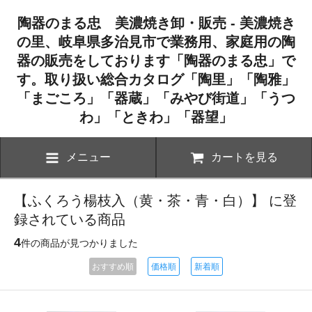
陶器のまる忠 美濃焼き卸・販売 - 美濃焼き
の里、岐阜県多治見市で業務用、家庭用の陶
器の販売をしております「陶器のまる忠」で
す。取り扱い総合カタログ「陶里」「陶雅」
「まごころ」「器蔵」「みやび街道」「うつ
わ」「ときわ」「器望」
メニュー
カートを見る
【ふくろう楊枝入（黄・茶・青・白）】 に登
録されている商品
4
件の商品が見つかりました
おすすめ順
価格順
新着順